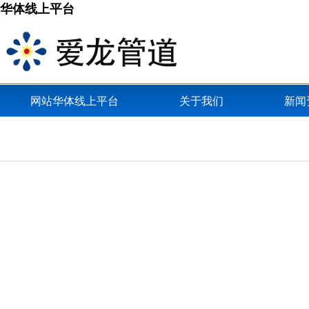
华体线上平台
网站华体线上平台
关于我们
新闻