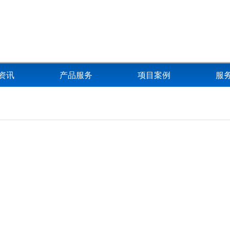
资讯
产品服务
项目案例
服
为什么说PE-Xc是家装地
日期：
点击：
属于：
华体