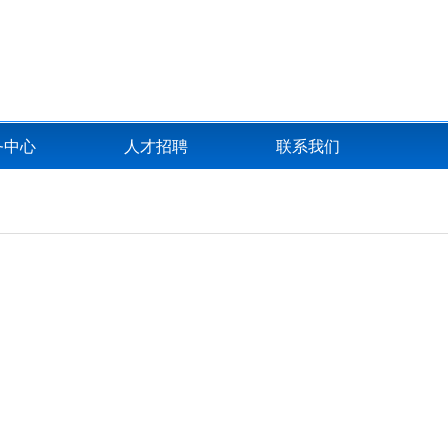
全国服务热线：
400-003-6336
务中心
人才招聘
联系我们
暖非常好的管子？
线上平台