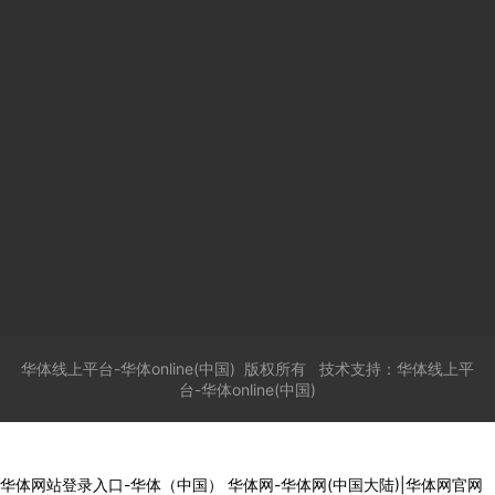
服务中心
资料下载
华体线上平台-华体online(中国) ，源自工业革命发源地--英国曼彻
斯特，秉承英国近代工业卓越标准，专注于“水”华体线上平台-华体
online(中国) 领域的持续突破，致力于“水”传输、净化等水务事业
突破极限进而改变世界。以地暖管道、洁净水管、生态净水、绿色
防水和入墙卫浴等涉水产品为载体，通过全球化的科技创新、工业
设计、产品研发、材料研采、生产制造、市场营销、设计安装和爱
心服务链式响应实现家装“水”华体线上平台-华体online(中国) 生态
化，钜献华体线上平台-华体online(中国)地暖，温暖超乎想象。
华体线上平台-华体online(中国)
版权所有
技术支持：
华体线上平
台-华体online(中国)
华体网站登录入口-华体（中国）
华体网-华体网(中国大陆)|华体网官网