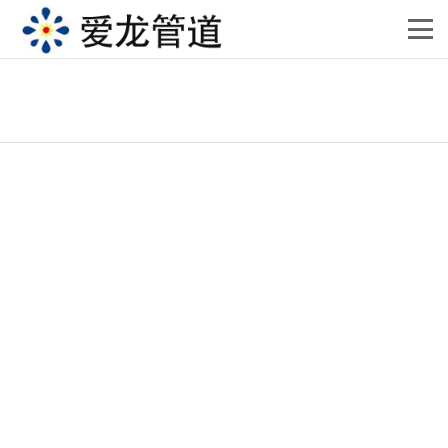
华体线上平台