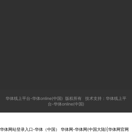
服务中心
资料下载
华体线上平台-华体online(中国) ，源自工业革命发源地--英国曼彻
斯特，秉承英国近代工业卓越标准，专注于“水”华体线上平台-华体
online(中国) 领域的持续突破，致力于“水”传输、净化等水务事业
突破极限进而改变世界。以地暖管道、洁净水管、生态净水、绿色
防水和入墙卫浴等涉水产品为载体，通过全球化的科技创新、工业
设计、产品研发、材料研采、生产制造、市场营销、设计安装和爱
心服务链式响应实现家装“水”华体线上平台-华体online(中国) 生态
化，钜献华体线上平台-华体online(中国)地暖，温暖超乎想象。
华体线上平台-华体online(中国)
版权所有
技术支持：
华体线上平
台-华体online(中国)
华体网站登录入口-华体（中国）
华体网-华体网(中国大陆)|华体网官网