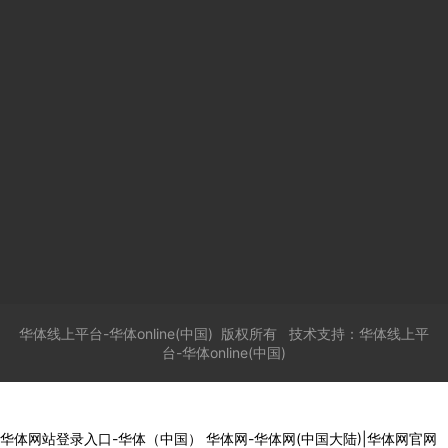
服务中心
资料下载
华体线上平台-华体online(中国) ，源自工业革命发源地--英国曼彻
斯特，秉承英国近代工业卓越标准，专注于“水”华体线上平台-华体
online(中国) 领域的持续突破，致力于“水”传输、净化等水务事业
突破极限进而改变世界。以地暖管道、洁净水管、生态净水、绿色
防水和入墙卫浴等涉水产品为载体，通过全球化的科技创新、工业
设计、产品研发、材料研采、生产制造、市场营销、设计安装和爱
心服务链式响应实现家装“水”华体线上平台-华体online(中国) 生态
化，钜献华体线上平台-华体online(中国)地暖，温暖超乎想象。
华体线上平台-华体online(中国)
版权所有
技术支持：
华体线上平
台-华体online(中国)
华体网站登录入口-华体（中国）
华体网-华体网(中国大陆)|华体网官网